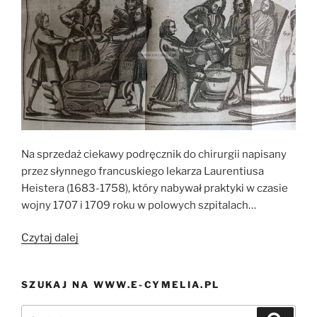
Na sprzedaż ciekawy podręcznik do chirurgii napisany
przez słynnego francuskiego lekarza Laurentiusa
Heistera (1683-1758), który nabywał praktyki w czasie
wojny 1707 i 1709 roku w polowych szpitalach…
„Jak
Czytaj dalej
amputować
rękę
SZUKAJ NA WWW.E-CYMELIA.PL
czyli
praktyczny
Szukaj:
Szukaj