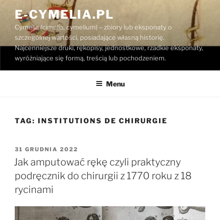
Przejdź
E-CYMELIA.PL
do
Cymelia (cimelia, cymelium) – zbiory lub eksponaty o
treści
szczególnej wartości, posiadające własną historię.
Najcenniejsze druki, rękopisy, jednostkowe, rzadkie eksponaty,
wyróżniające się formą, treścią lub pochodzeniem.
Menu
TAG:
INSTITUTIONS DE CHIRURGIE
OPUBLIKOWANE
31 GRUDNIA 2022
W
Jak amputować rękę czyli praktyczny
podręcznik do chirurgii z 1770 roku z 18
rycinami