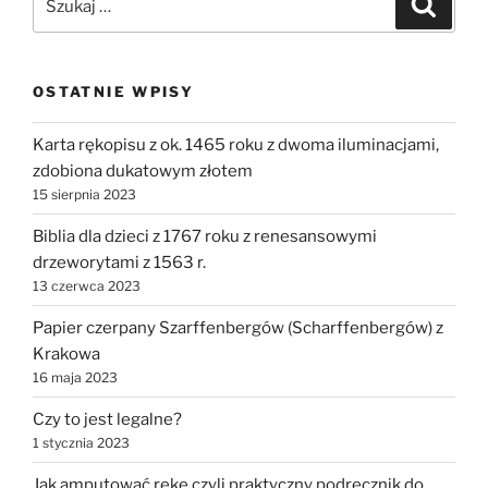
podręcznik
do
chirurgii
z
OSTATNIE WPISY
1770
roku
Karta rękopisu z ok. 1465 roku z dwoma iluminacjami,
z
zdobiona dukatowym złotem
18
15 sierpnia 2023
rycinami”
Biblia dla dzieci z 1767 roku z renesansowymi
drzeworytami z 1563 r.
13 czerwca 2023
Papier czerpany Szarffenbergów (Scharffenbergów) z
Krakowa
16 maja 2023
Czy to jest legalne?
1 stycznia 2023
Jak amputować rękę czyli praktyczny podręcznik do